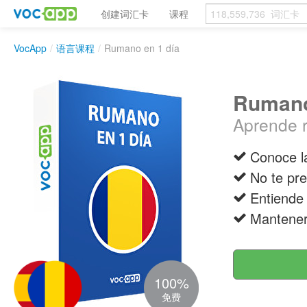
创建词汇卡
课程
VocApp
/
语言课程
/
Rumano en 1 día
Rumano
Aprende 
Conoce l
No te pre
Entiende 
Mantener
100%
免费