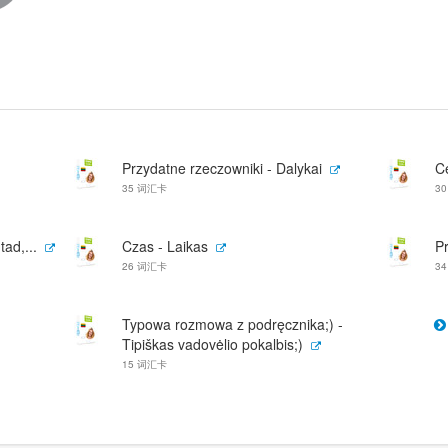
Przydatne rzeczowniki - Dalykai
C
35 词汇卡
3
 tad,...
Czas - Laikas
P
26 词汇卡
3
Typowa rozmowa z podręcznika;) -
Tipiškas vadovėlio pokalbis;)
15 词汇卡