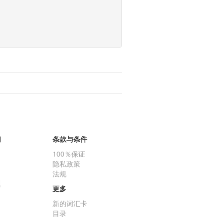
们
条款与条件
100％保证
隐私政策
法规
题
更多
新的词汇卡
目录