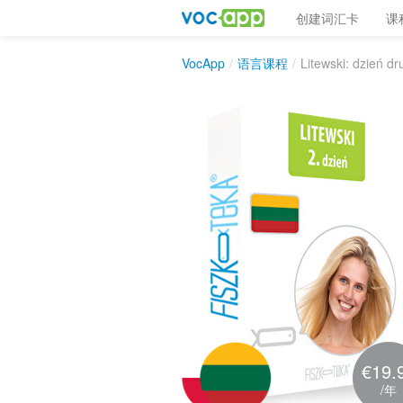
创建词汇卡
课
VocApp
/
语言课程
/
Litewski: dzień dr
€19.
/年