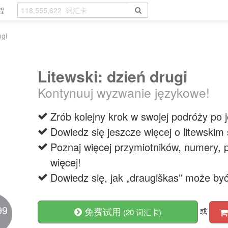
程
ugi
Litewski: dzień drugi
Kontynuuj wyzwanie językowe!
Zrób kolejny krok w swojej podróży po j
Dowiedz się jeszcze więcej o litewskim
Poznaj więcej przymiotników, numery, p
więcej!
Dowiedz się, jak „draugiškas” może być 
99
免费试用
或
(20 词汇卡)