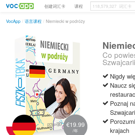
创建词汇卡
课程
VocApp
/
语言课程
/
Niemiecki w podróży
Niemie
Co powies
Szwajcari
Nigdy wi
Naucz si
restaura
Poznaj na
Szwajcari
Porozumi
€19.99
krajach
/年