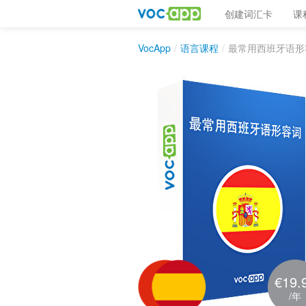
创建词汇卡
课
VocApp
/
语言课程
/
最常用西班牙语形
€19.
/年