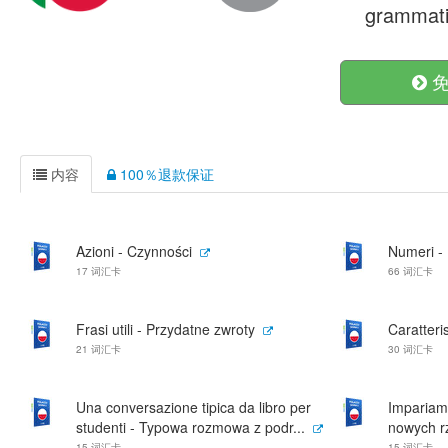
grammati
免
内容
100％退款保证
Azioni - Czynności
Numeri - 
17 词汇卡
66 词汇卡
Frasi utili - Przydatne zwroty
Caratteri
21 词汇卡
30 词汇卡
Una conversazione tipica da libro per
Impariam
studenti - Typowa rozmowa z podr...
nowych r
15 词汇卡
15 词汇卡