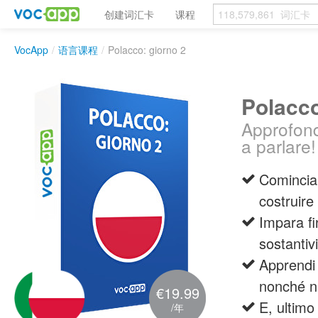
创建词汇卡
课程
VocApp
/
语言课程
/
Polacco: giorno 2
Polacco
Approfondi
a parlare!
Comincia
costruire 
Impara fi
sostantivi
Apprendi 
nonché nu
€19.99
E, ultim
/年