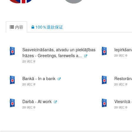
内容
100％退款保证
Sasveicināšanās, atvadu un pieklājības
Iepirkšan
frāzes - Greetings, farewells a...
20 词汇卡
20 词汇卡
Bankā - In a bank
Restorānā
20 词汇卡
20 词汇卡
Darbā - At work
Viesnīcā -
20 词汇卡
20 词汇卡