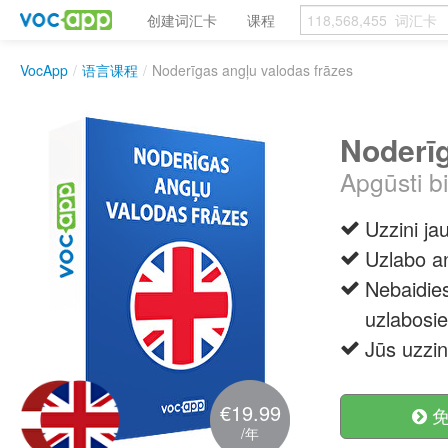
创建词汇卡
课程
VocApp
/
语言课程
/
Noderīgas angļu valodas frāzes
Noderīg
Apgūsti b
Uzzini ja
Uzlabo an
Nebaidies
uzlabosie
Jūs uzzin
€19.99
免
/年