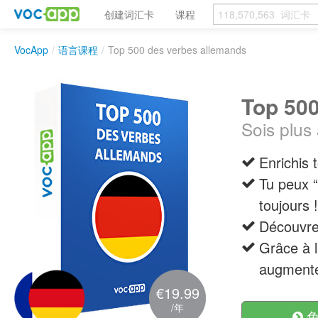
创建词汇卡
课程
VocApp
/
语言课程
/
Top 500 des verbes allemands
Top 500
Sois plus 
Enrichis
Tu peux “
toujours !
Découvre 
Grâce à l
augmente
€19.99
/年
免