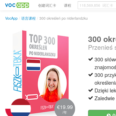
创建词汇卡
课程
VocApp
/
语言课程
/
300 określeń po niderlandzku
300 okr
Przenieś 
300 słów
znajomoś
300 przyk
określeni
Dzięki l
Zaledwie 
€19.99
/年
免