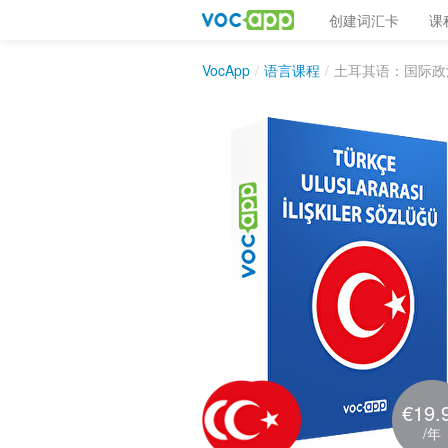
创建词汇卡
课
VocApp
/
语言课程
/
土耳其语：国际政
€19.
/年