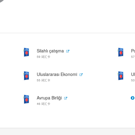
Silahlı çatışma
Po
59 词汇卡
5
Uluslararası Ekonomi
U
55 词汇卡
5
Avrupa Birliği
46 词汇卡