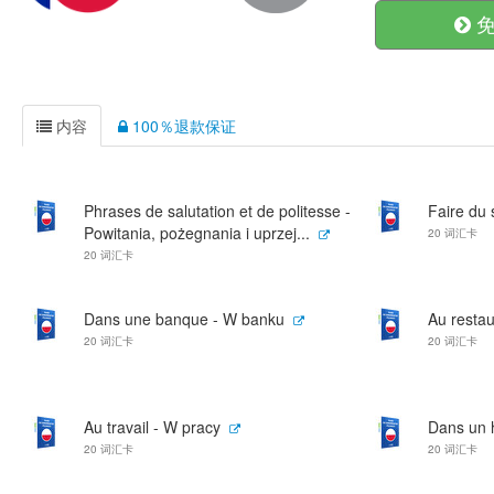
免
内容
100％退款保证
Phrases de salutation et de politesse -
Faire du 
Powitania, pożegnania i uprzej...
20 词汇卡
20 词汇卡
Dans une banque - W banku
Au restau
20 词汇卡
20 词汇卡
Au travail - W pracy
Dans un h
20 词汇卡
20 词汇卡