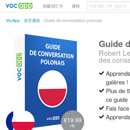
创建词汇卡
课程
VocApp
/
语言课程
/
Guide de conversation polonais
Guide d
Robert L
des consei
Apprends 
galères !
Plus de 5
ce guide
Fais face
Apprends 
€19.99
/年