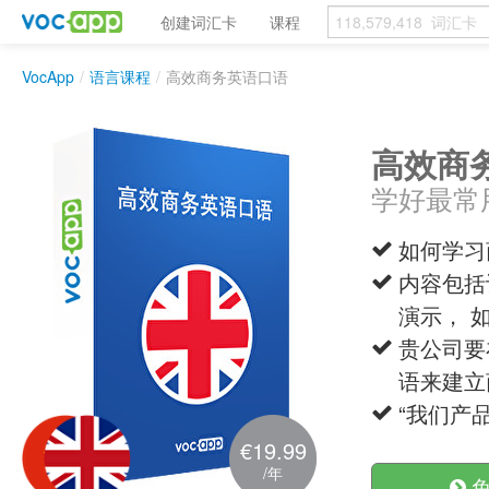
创建词汇卡
课程
VocApp
/
语言课程
/
高效商务英语口语
高效商
学好最常
如何学习
内容包括
演示， 
贵公司要
语来建立
“我们产品是畅
€19.99
/年
免