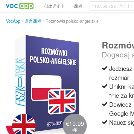
创建词汇卡
课程
VocApp
/
语言课程
/
Rozmówki polsko-angielskie
Rozmów
Dogadaj s
Jedziesz
rozmiar
Uniknij k
“nie za k
Dowiedz s
Google M
Naucz si
€19.99
/年