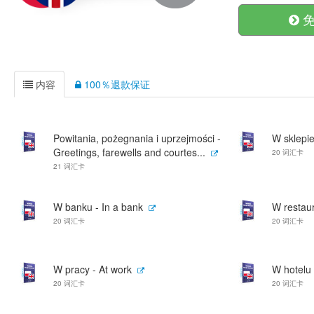
免
内容
100％退款保证
Powitania, pożegnania i uprzejmości -
W sklepi
Greetings, farewells and courtes...
20 词汇卡
21 词汇卡
W banku - In a bank
W restaur
20 词汇卡
20 词汇卡
W pracy - At work
W hotelu 
20 词汇卡
20 词汇卡