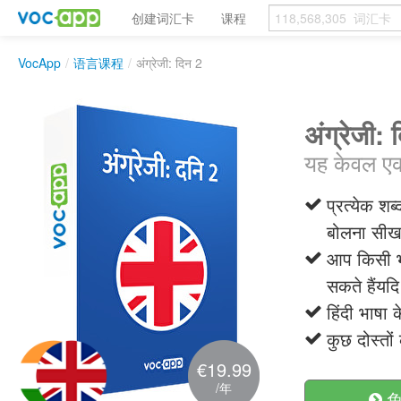
创建词汇卡
课程
VocApp
/
语言课程
/
अंग्रेजी: दिन 2
अंग्रेजी: 
यह केवल एक प
प्रत्येक श
बोलना सीख 
आप किसी भी 
सकते हैंयद
हिंदी भाषा 
कुछ दोस्तो
€19.99
/年
免