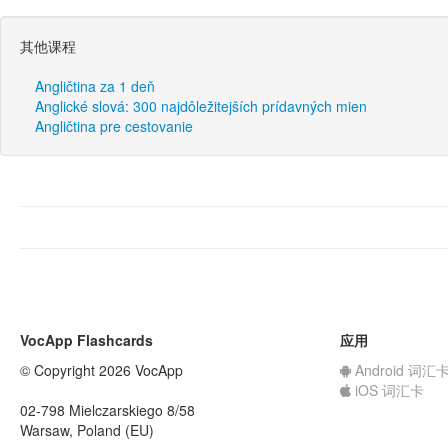
其他课程
Angličtina za 1 deň
Anglické slová: 300 najdôležitejších prídavných mien
Angličtina pre cestovanie
VocApp Flashcards
应用
© Copyright 2026 VocApp
Android 词汇
iOS 词汇卡
02-798 Mielczarskiego 8/58
Warsaw, Poland (EU)