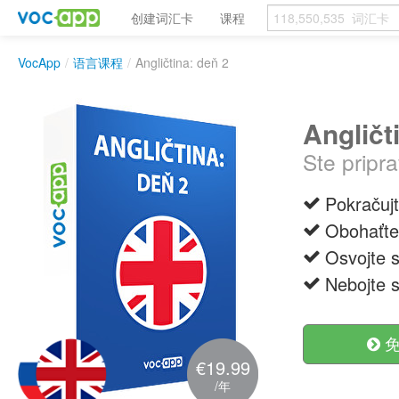
创建词汇卡
课程
VocApp
/
语言课程
/
Angličtina: deň 2
Angličt
Ste pripr
Pokračuj
Obohaťte
Osvojte s
Nebojte 
免
€19.99
/年