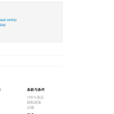
rasal verbs)
ıfat
们
条款与条件
100％保证
隐私政策
法规
题