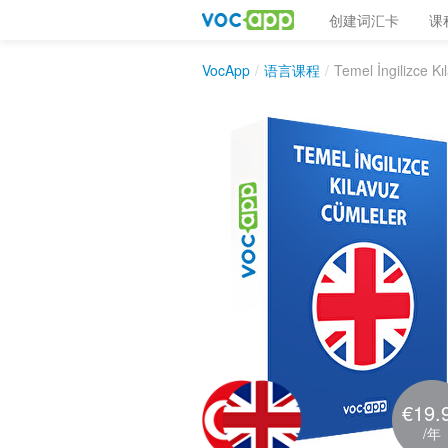
创建词汇卡
课
VocApp
/
语言课程
/
Temel İngilizce K
€19.
/年