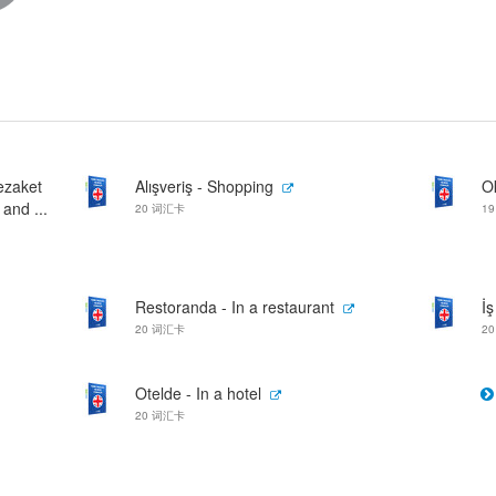
ezaket
Alışveriş - Shopping
Ok
 and ...
20 词汇卡
1
Restoranda - In a restaurant
İş
20 词汇卡
2
Otelde - In a hotel
20 词汇卡