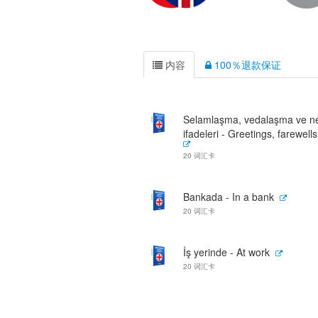
内容
100％退款保证
Selamlaşma, vedalaşma ve n
ifadeleri - Greetings, farewells
20 词汇卡
Bankada - In a bank
20 词汇卡
İş yerinde - At work
20 词汇卡