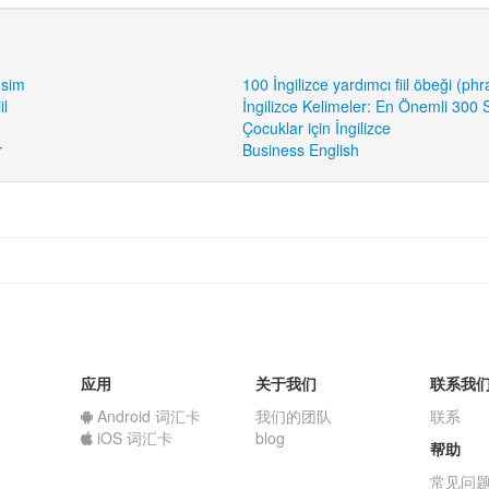
İsim
100 İngilizce yardımcı fiil öbeği (ph
il
İngilizce Kelimeler: En Önemli 300 S
Çocuklar için İngilizce
r
Business English
应用
关于我们
联系我
Android 词汇卡
我们的团队
联系
iOS 词汇卡
blog
帮助
常见问