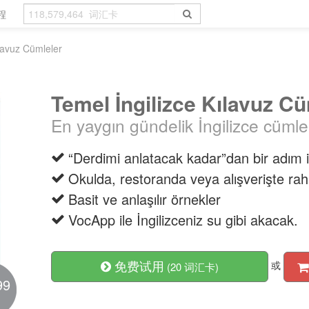
程
ılavuz Cümleler
Temel İngilizce Kılavuz Cü
En yaygın gündelik İngilizce cümle
“Derdimi anlatacak kadar”dan bir adım il
Okulda, restoranda veya alışverişte raha
Basit ve anlaşılır örnekler
VocApp ile İngilizceniz su gibi akacak.
免费试用
或
(20 词汇卡)
99