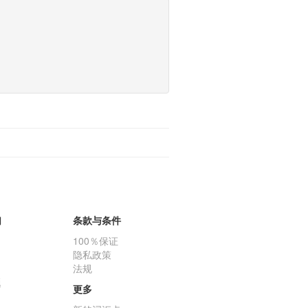
们
条款与条件
100％保证
隐私政策
法规
题
更多