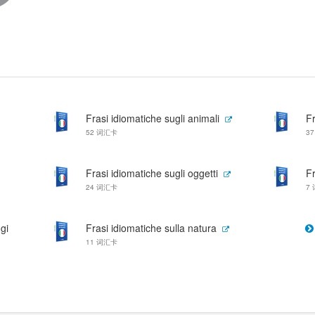
Frasi idiomatiche sugli animali
F
52 词汇卡
3
Frasi idiomatiche sugli oggetti
Fr
24 词汇卡
7
gi
Frasi idiomatiche sulla natura
11 词汇卡