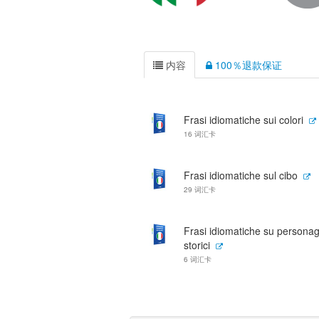
内容
100％退款保证
Frasi idiomatiche sui colori
16 词汇卡
Frasi idiomatiche sul cibo
29 词汇卡
Frasi idiomatiche su personag
storici
6 词汇卡