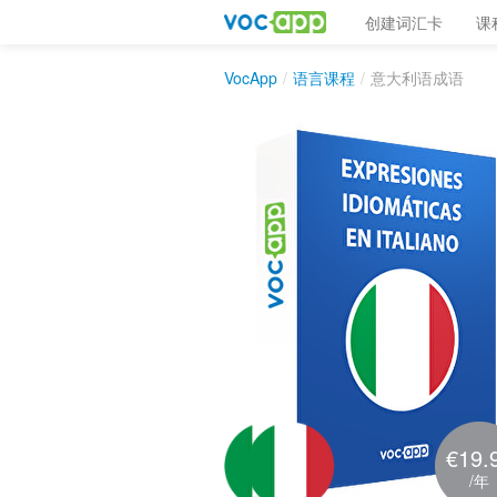
创建词汇卡
课
VocApp
/
语言课程
/
意大利语成语
€19.
/年