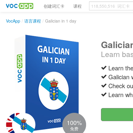
创建词汇卡
课程
VocApp
/
语言课程
/
Galician in 1 day
Galicia
Learn bas
Learn the
Galician 
Check out
Learn wh
100%
免费