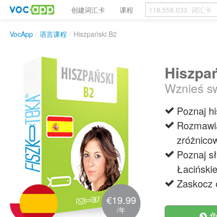
创建词汇卡
课程
VocApp
/
语言课程
/
Hiszpański B2
Hiszpa
Wznieś sw
Poznaj h
Rozmawia
zróżnico
Poznaj s
Łacińskie
Zaskocz 
€19.99
/年
免