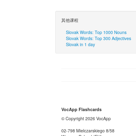
其他课程
Slovak Words: Top 1000 Nouns
Slovak Words: Top 300 Adjectives
Slovak in 1 day
VocApp Flashcards
© Copyright 2026 VocApp
02-798 Mielczarskiego 8/58