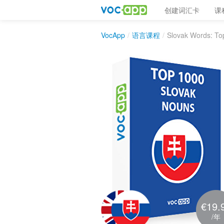
创建词汇卡
课
VocApp
/
语言课程
/
Slovak Words: T
€19.
/年