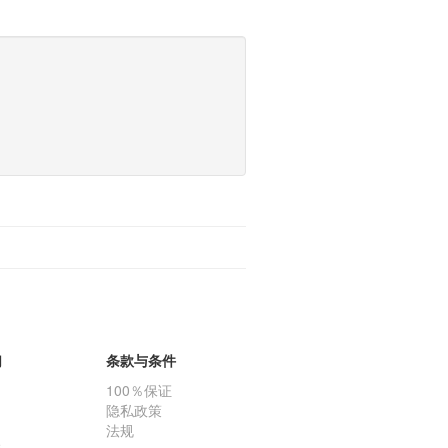
们
条款与条件
100％保证
隐私政策
法规