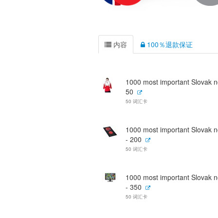
内容
100％退款保证
1000 most important Slovak n
50
50 词汇卡
1000 most important Slovak 
- 200
50 词汇卡
1000 most important Slovak 
- 350
50 词汇卡