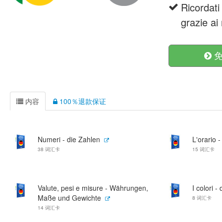
Ricordati
grazie ai 
免
内容
100％退款保证
Numeri - die Zahlen
L'orario -
38 词汇卡
15 词汇卡
Valute, pesi e misure - Währungen,
I colori -
Maße und Gewichte
8 词汇卡
14 词汇卡