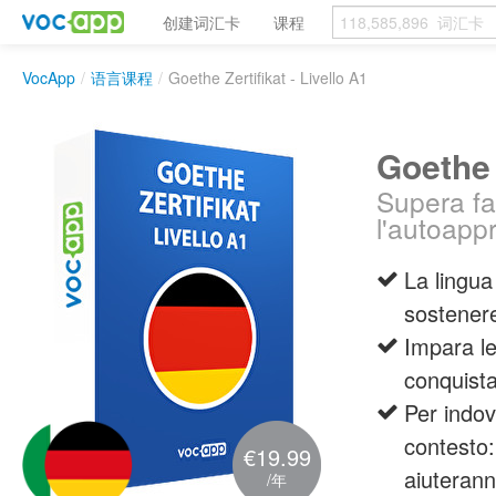
创建词汇卡
课程
VocApp
/
语言课程
/
Goethe Zertifikat - Livello A1
Goethe 
Supera fa
l'autoapp
La lingua
sostenere
Impara le
conquista
Per indov
contesto:
€19.99
aiuteran
/年