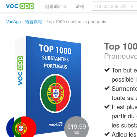
创建词汇卡
课程
VocApp
/
语言课程
/
Top 1000 substantifs portugais
Top 100
Promouvoi
Ton but e
possible 
Surmonte 
toute sa 
Il est pl
partir du
les subst
€19.99
/年
Adieu les