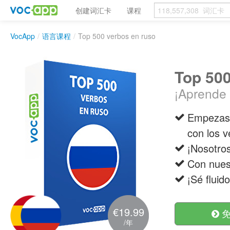
创建词汇卡
课程
VocApp
/
语言课程
/
Top 500 verbos en ruso
Top 500
¡Aprende 
Empezast
con los 
¡Nosotro
Con nues
¡Sé fluid
€19.99
免
/年