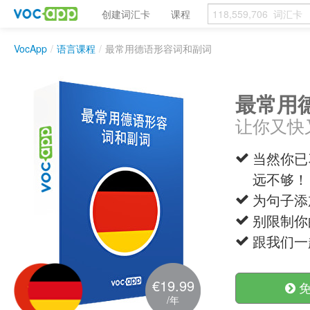
创建词汇卡
课程
VocApp
/
语言课程
/
最常用德语形容词和副词
最常用
让你又快
当然你已习
远不够！
为句子添
别限制你
跟我们一
€19.99
免
/年