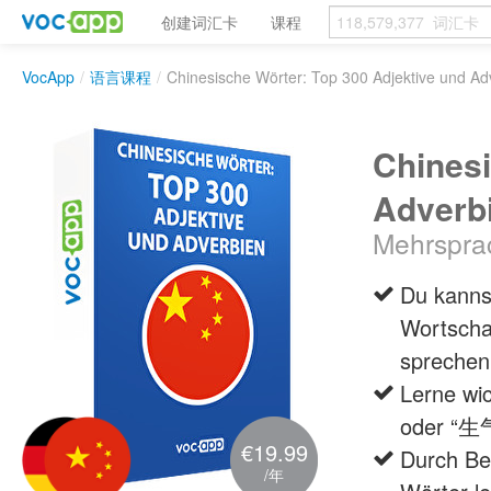
创建词汇卡
课程
VocApp
/
语言课程
/
Chinesische Wörter: Top 300 Adjektive und Ad
Chinesi
Adverb
Mehrsprac
Du kanns
Wortschat
sprechen 
Lerne wi
oder “生
€19.99
Durch Bei
/年