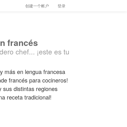
创建一个帐户
登录
en francés
ero chef... ¡este es tu
s y más en lengua francesa
ende francés para cocineros!
y sus distintas regiones
a receta tradicional!