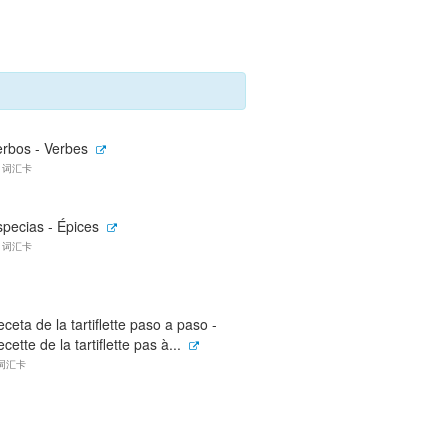
erbos - Verbes
6 词汇卡
specias - Épices
5 词汇卡
ceta de la tartiflette paso a paso -
cette de la tartiflette pas à...
 词汇卡