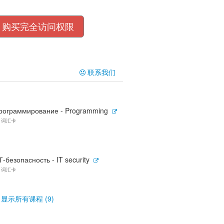
购买完全访问权限
联系我们
рограммирование - Programming
4 词汇卡
Т-безопасность - IT security
6 词汇卡
显示所有课程 (9)