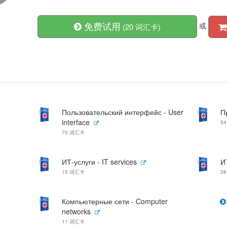
免费试用
或
(20 词汇卡)
Пользовательский интерфейс - User
П
interface
5
70 词汇卡
ИТ-услуги - IT services
И
15 词汇卡
2
Компьютерные сети - Computer
networks
11 词汇卡