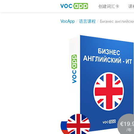
创建词汇卡
课
VocApp
/
语言课程
/
Бизнес английски
€19.
/年