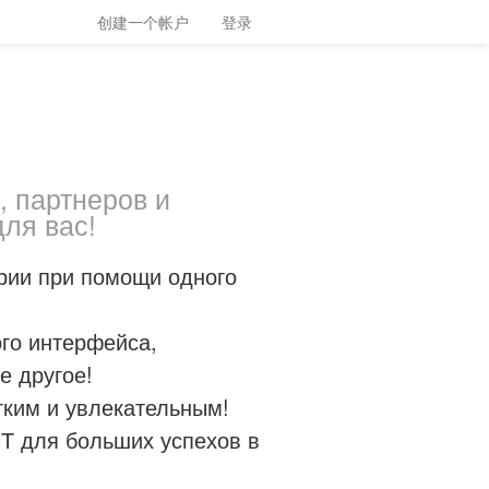
创建一个帐户
登录
, партнеров и
для вас!
рии при помощи одного
го интерфейса,
е другое!
гким и увлекательным!
ИТ для больших успехов в