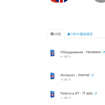
内容
100％退款保证
Оборудование - Hardware
41 词汇卡
Интернет - Internet
15 词汇卡
Работа в ИТ - IT jobs
11 词汇卡