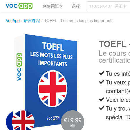
创建词汇卡
课程
VocApp
/
语言课程
/
TOEFL - Les mots les plus importants
TOEFL -
Le cours q
certificat
Tu es int
Tu veux 
confiant(
Voici le 
Tu y trou
spécial 
€19.99
/年