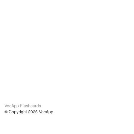
VocApp Flashcards
© Copyright 2026 VocApp
02-798 Mielczarskiego 8/58
Warsaw, Poland (EU)